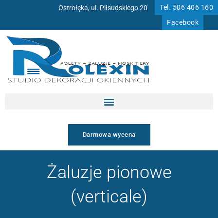
Przejdź
Tel. 506 406 160
Ostrołęka, ul. Piłsudskiego 20
do
Facebook
treści
Darmowa wycena
Żaluzje pionowe
(verticale)