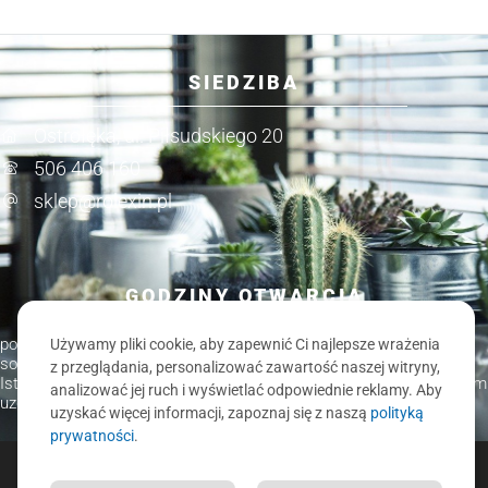
SIEDZIBA
Ostrołęka, ul. Piłsudskiego 20
506 406 160
sklep@rolexin.pl
GODZINY OTWARCIA
pon.-pt. 9.00-17.00
Używamy pliki cookie, aby zapewnić Ci najlepsze wrażenia
sob. 9.00-14.00
z przeglądania, personalizować zawartość naszej witryny,
Istnieje możliwość spotkania w innych godzinach po wcześniejszym
analizować jej ruch i wyświetlać odpowiednie reklamy. Aby
uzgodnieniu.
uzyskać więcej informacji, zapoznaj się z naszą
polityką
prywatności
.
ROLEXIN.PL - ROLETY, ŻALUZJE, MOSKITIERY, KARNISZE