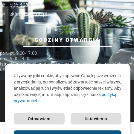
506 406 160
sklep@rolexin.pl
GODZINY OTWARCIA
pon.-pt. 9.00-17.00
sob. 9.00-14.00
Istnieje możliwość spotkania w innych godzinach po wcześniejszym
uzgodnieniu.
Używamy pliki cookie, aby zapewnić Ci najlepsze wrażenia
z przeglądania, personalizować zawartość naszej witryny,
analizować jej ruch i wyświetlać odpowiednie reklamy. Aby
ROLEXIN.PL - ROLETY, ŻALUZJE, MOSKITIERY, KARNISZE
uzyskać więcej informacji, zapoznaj się z naszą
polityką
O nas
Polityka prywatności
Kontakt
prywatności
.
REALIZACJA:
PRONET
Odmawiam
Ustawienia