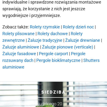
indywidualne i sprawdzone rozwiązania montażowe
sprawiają, że korzystanie z nich jest jeszcze
wygodniejsze i przyjemniejsze.
Zobacz także:
Rolety rzymskie
|
Rolety dzień noc
|
Rolety plisowane
|
Rolety dachowe
|
Rolety
zewnętrzne
|
Żaluzje tradycyjne
|
Żaluzje drewniane
|
Żaluzje aluminiowe
|
Żaluzje pionowe (verticale)
|
Żaluzje fasadowe
|
Pergole carport
|
Pergole
rozsuwany dach
|
Pergole bioklimatyczne
|
Shutters
aluminiowe
SIEDZIBA
Ostrołęka, ul. Piłsudskiego 20