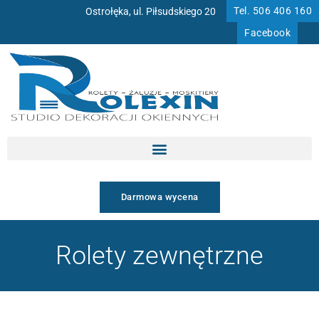
Przejdź
Tel. 506 406 160
Ostrołęka, ul. Piłsudskiego 20
do
Facebook
treści
Darmowa wycena
Rolety zewnętrzne