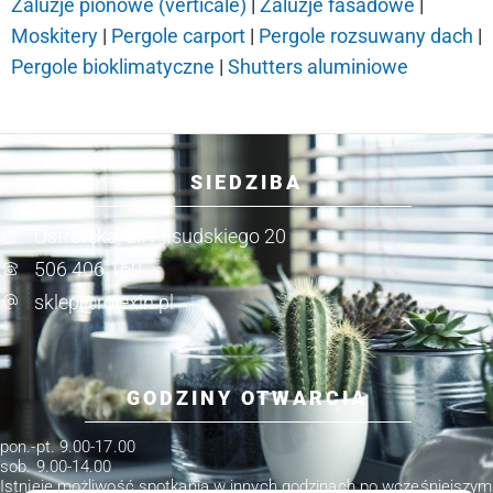
Żaluzje pionowe (verticale)
|
Żaluzje fasadowe
|
Moskitery
|
Pergole carport
|
Pergole rozsuwany dach
|
Pergole bioklimatyczne
|
Shutters aluminiowe
SIEDZIBA
Ostrołęka, ul. Piłsudskiego 20
506 406 160
sklep@rolexin.pl
GODZINY OTWARCIA
pon.-pt. 9.00-17.00
sob. 9.00-14.00
Istnieje możliwość spotkania w innych godzinach po wcześniejszym