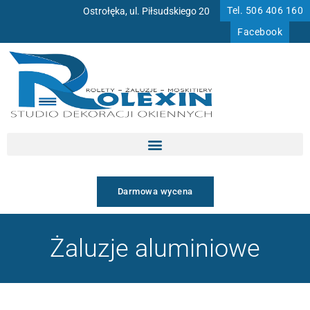
Przejdź
Tel. 506 406 160
Ostrołęka, ul. Piłsudskiego 20
do
Facebook
treści
Darmowa wycena
Żaluzje aluminiowe