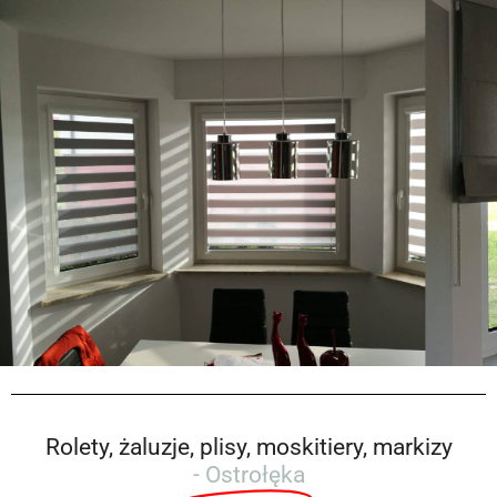
Rolety, żaluzje, plisy, moskitiery, markizy
- Ostrołęka