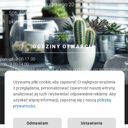
Ostrołęka, ul. Piłsudskiego 20
506 406 160
sklep@rolexin.pl
GODZINY OTWARCIA
pon.-pt. 9.00-17.00
sob. 9.00-14.00
Istnieje możliwość spotkania w innych godzinach po wcześniejszym
uzgodnieniu.
Używamy pliki cookie, aby zapewnić Ci najlepsze wrażenia
z przeglądania, personalizować zawartość naszej witryny,
analizować jej ruch i wyświetlać odpowiednie reklamy. Aby
ROLEXIN.PL - ROLETY, ŻALUZJE, MOSKITIERY, KARNISZE
uzyskać więcej informacji, zapoznaj się z naszą
polityką
O nas
Polityka prywatności
Kontakt
prywatności
.
REALIZACJA:
PRONET
Odmawiam
Ustawienia