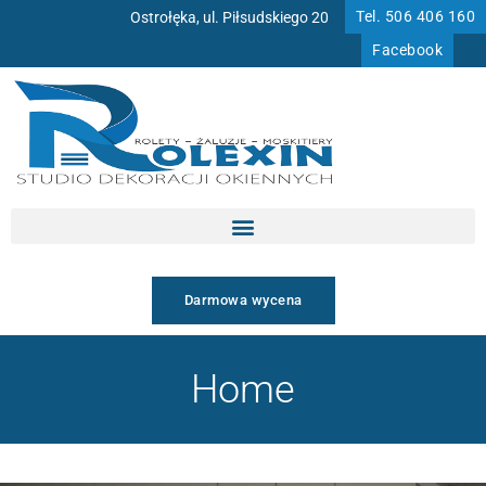
Przejdź
Tel. 506 406 160
Ostrołęka, ul. Piłsudskiego 20
do
Facebook
treści
Darmowa wycena
Home