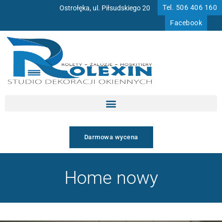
Przejdź
Tel. 506 406 160
Ostrołęka, ul. Piłsudskiego 20
do
Facebook
treści
Darmowa wycena
Home nowy