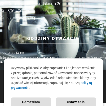
Ostrołęka, ul. Piłsudskiego 20
506 406 160
sklep@rolexin.pl
GODZINY OTWARCIA
pon.-pt. 9.00-17.00
sob. 9.00-14.00
Istnieje możliwość spotkania w innych godzinach po wcześniejszym
uzgodnieniu.
Używamy pliki cookie, aby zapewnić Ci najlepsze wrażenia
z przeglądania, personalizować zawartość naszej witryny,
analizować jej ruch i wyświetlać odpowiednie reklamy. Aby
ROLEXIN.PL - ROLETY, ŻALUZJE, MOSKITIERY, KARNISZE
uzyskać więcej informacji, zapoznaj się z naszą
polityką
O nas
Polityka prywatności
Kontakt
prywatności
.
REALIZACJA:
PRONET
Odmawiam
Ustawienia